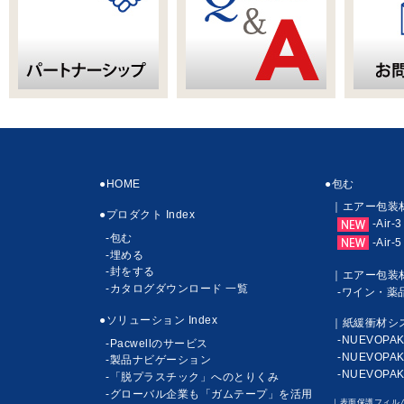
●HOME
●包む
｜エアー包装
●プロダクト Index
-Air-3
-包む
-Air-5
-埋める
-封をする
｜エアー包装
-カタログダウンロード 一覧
-ワイン・薬
●ソリューション Index
｜紙緩衝材シ
-NUEVOPA
-Pacwellのサービス
-NUEVOPAK
-製品ナビゲーション
-NUEVOPA
-「脱プラスチック」へのとりくみ
-グローバル企業も「ガムテープ」を活用
｜表面保護フィル