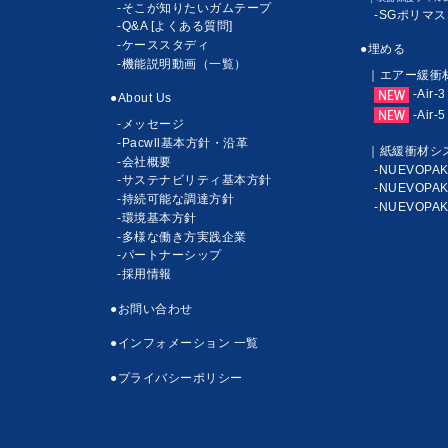
-そこが知りたいガムテープ
-SGポリマス
-Q&A [よくある質問]
-ケーススタディ
●埋める
-機能説明動画（一覧）
｜エアー緩衝
-Air-3
●About Us
-Air-5
-メッセージ
-Pacwll基本方針・沿革
｜紙緩衝材シ
-会社概要
-NUEVOPA
-サステナビリティ基本方針
-NUEVOPAK
-持続可能な調達方針
-NUEVOPA
-環境基本方針
-多様な働き方実践企業
-パートナーシップ
-採用情報
●お問い合わせ
●インフォメーション 一覧
●プライバシーポリシー