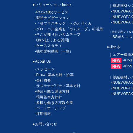
●ソリューション Index
｜紙緩衝材シ
-NUEVOPA
-Pacwellのサービス
-NUEVOPAK
-製品ナビゲーション
-NUEVOPA
-「脱プラスチック」へのとりくみ
-グローバル企業も「ガムテープ」を活用
｜表面保護フィル
-そこが知りたいガムテープ
-SGポリマス
-Q&A [よくある質問]
-ケーススタディ
●埋める
-機能説明動画（一覧）
｜エアー緩衝
-Air-3
●About Us
-Air-5
-メッセージ
-Pacwll基本方針・沿革
｜紙緩衝材シ
-会社概要
-NUEVOPA
-サステナビリティ基本方針
-NUEVOPAK
-持続可能な調達方針
-NUEVOPA
-環境基本方針針
-多様な働き方実践企業
-パートナーシップ
-採用情報
●お問い合わせ