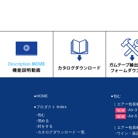
機能説明動画
●HOME
●包む
｜エアー包装
●プロダクト Index
-Air-3
-包む
-Air-5
-埋める
-封をする
｜エアー包装
-カタログダウンロード 一覧
-ワイン・薬