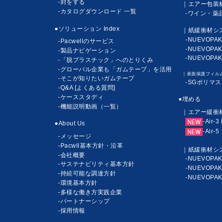
-封をする
｜エアー包装
-カタログダウンロード 一覧
-ワイン・薬
●ソリューション Index
｜紙緩衝材シ
-NUEVOPA
-Pacwellのサービス
-NUEVOPAK
-製品ナビゲーション
-NUEVOPA
-「脱プラスチック」へのとりくみ
-グローバル企業も「ガムテープ」を活用
｜表面保護フィル
-そこが知りたいガムテープ
-SGポリマス
-Q&A [よくある質問]
-ケーススタディ
●埋める
-機能説明動画（一覧）
｜エアー緩衝
-Air-3
●About Us
-Air-5
-メッセージ
-Pacwll基本方針・沿革
｜紙緩衝材シ
-会社概要
-NUEVOPA
-サステナビリティ基本方針
-NUEVOPAK
-持続可能な調達方針
-NUEVOPA
-環境基本方針
-多様な働き方実践企業
-パートナーシップ
-採用情報