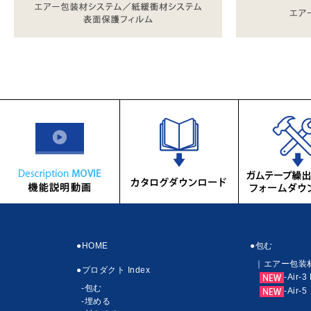
機能説明動画
●HOME
●包む
｜エアー包装
●プロダクト Index
-Air-3
-包む
-Air-5
-埋める